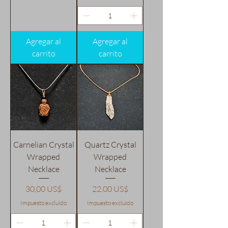
Agregar al
Agregar al
carrito
carrito
Carnelian Crystal
Quartz Crystal
Wrapped
Wrapped
Necklace
Necklace
Precio
Precio
30,00 US$
22,00 US$
Impuesto excluido
Impuesto excluido