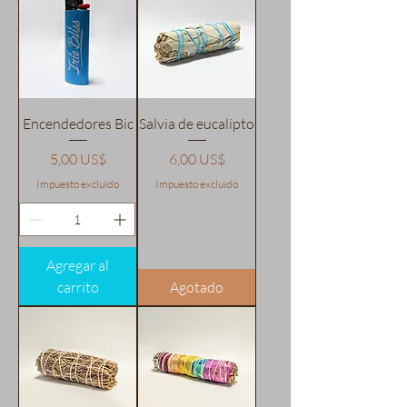
Encendedores Bic
Salvia de eucalipto
Precio
Precio
5,00 US$
6,00 US$
Impuesto excluido
Impuesto excluido
Agregar al
carrito
Agotado