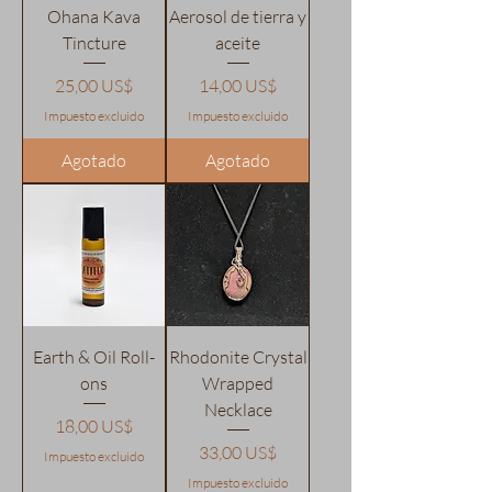
Ohana Kava
Aerosol de tierra y
Tincture
aceite
Precio
Precio
25,00 US$
14,00 US$
Impuesto excluido
Impuesto excluido
Agotado
Agotado
Earth & Oil Roll-
Rhodonite Crystal
ons
Wrapped
Necklace
Precio
18,00 US$
Precio
33,00 US$
Impuesto excluido
Impuesto excluido