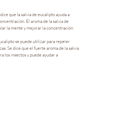
 dice que la salvia de eucalipto ayuda a
concentración. El aroma de la salvia de
lar la mente y mejorar la concentración.
eucalipto se puede utilizar para repeler
s. Se dice que el fuerte aroma de la salvia
ra los insectos y puede ayudar a
Bienestar Irie Bliss
info@IrieBliss.com
(781) 709-6765
63 Washington St.
Weymouth, MA, 02188