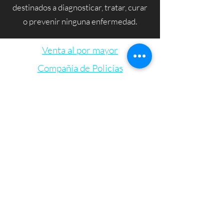
destinados a diagnosticar, tratar, curar
o prevenir ninguna enfermedad.
Venta al por mayor
Compañía de Policías
Tarjetas de regalo
Let's Connect
Bienestar Irie Bliss
info@IrieBliss.com
(781) 709-6765
63 Washington St.
Weymouth, MA, 02188
De lunes a viernes de 11 a. m. a 6 p. m.