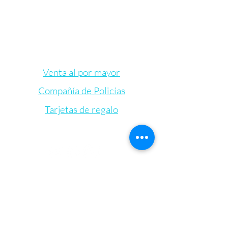
Venta al por mayor
Compañía de Policías
Tarjetas de regalo
Let's Connect
Bienestar Irie Bliss
info@IrieBliss.com
(781) 709-6765
63 Washington St.