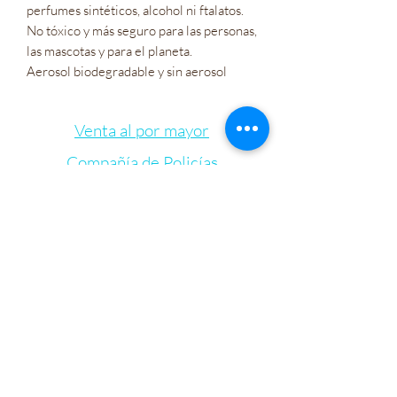
perfumes sintéticos, alcohol ni ftalatos.

No tóxico y más seguro para las personas, 
las mascotas y para el planeta.

Aerosol biodegradable y sin aerosol
Venta al por mayor
Compañía de Policías
Tarjetas de regalo
Let's Connect
Bienestar Irie Bliss
info@IrieBliss.com
(781) 709-6765
63 Washington St.