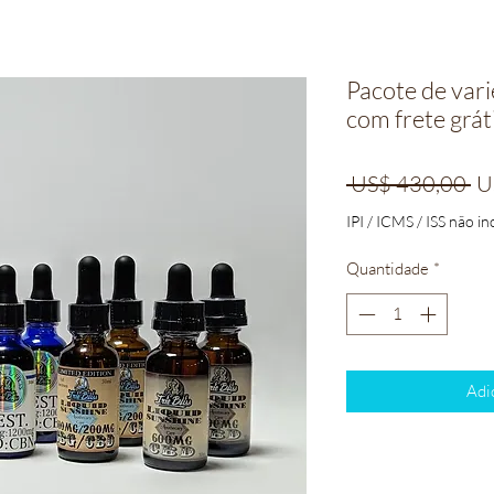
Pacote de vari
com frete grát
Pr
 US$ 430,00 
U
no
IPI / ICMS / ISS não inc
Quantidade
*
Adi