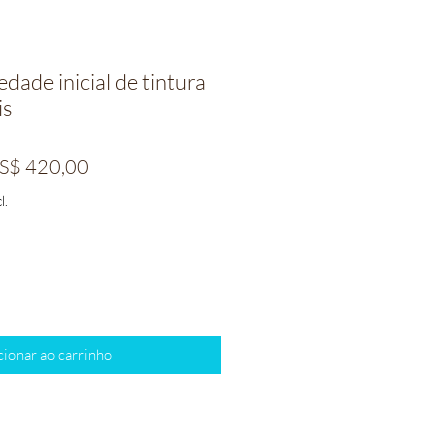
edade inicial de tintura
is
eço
Preço
S$ 420,00
rmal
promocional
l.
cionar ao carrinho