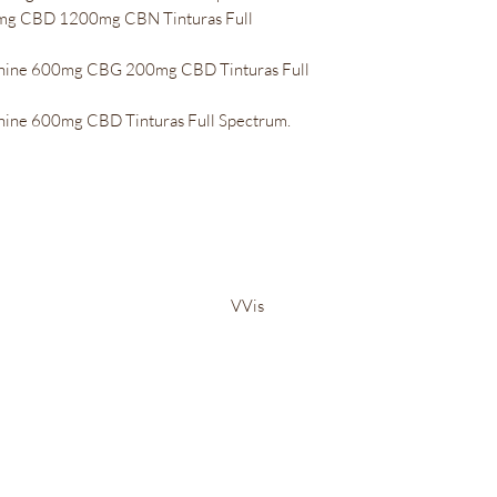
00mg CBD 1200mg CBN Tinturas Full
unshine 600mg CBG 200mg CBD Tinturas Full
nshine 600mg CBD Tinturas Full Spectrum.
Bem-Estar Irie Bliss
VVis
Visit our store in Weymouth Landing
63 Washington St.,
Weymouth, MA, 02188
info@IrieBliss.com
Mon-Fri: 11am - 6pm
Sat: 12pm - 3pm
Sun: CLOSED
Call in a order for pickup!
781-709-6765