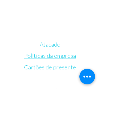
Atacado
Políticas da empresa
Cartões de presente
Let's Connect
Bem-Estar Irie Bliss
VVis
Visit our store in Weymouth Landing
63 Washington St.,
Weymouth, MA, 02188
info@IrieBliss.com
Mon-Fri: 11am - 6pm