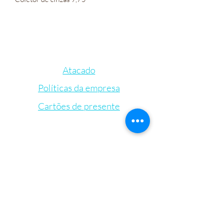
Atacado
Políticas da empresa
Cartões de presente
Let's Connect
Bem-Estar Irie Bliss
VVis
Visit our store in Weymouth Landing
63 Washington St.,
Weymouth, MA, 02188
info@IrieBliss.com
Mon-Fri: 11am - 6pm