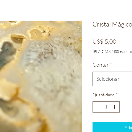
Cristal Mágic
Preço
US$ 5,00
IPI / ICMS / ISS não inc
Contar
*
Selecionar
Quantidade
*
Adi