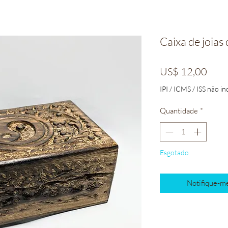
Caixa de joias
Preç
US$ 12,00
IPI / ICMS / ISS não inc
Quantidade
*
Esgotado
Notifique-me