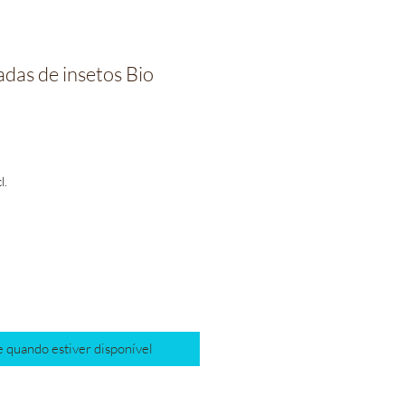
cadas de insetos Bio
o
l.
 quando estiver disponível