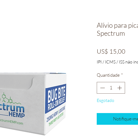
Alívio para pi
Spectrum
Preç
US$ 15,00
IPI / ICMS / ISS não inc
Quantidade
*
Esgotado
Notifique-me