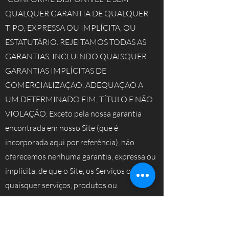
QUALQUER GARANTIA DE QUALQUER
TIPO, EXPRESSA OU IMPLÍCITA, OU
ESTATUTÁRIO. REJEITAMOS TODAS AS
GARANTIAS, INCLUINDO QUAISQUER
GARANTIAS IMPLÍCITAS DE
COMERCIALIZAÇÃO, ADEQUAÇÃO A
UM DETERMINADO FIM, TÍTULO E NÃO
VIOLAÇÃO. Exceto pela nossa garantia
encontrada em nosso Site (que é
incorporada aqui por referência), não
oferecemos nenhuma garantia, expressa ou
implícita, de que o Site, os Serviços ou
quaisquer serviços, produtos ou
informações obtidas no ou através do site
atenderão às suas necessidades ou será
ininterrupto, oportuno, seguro ou livre de