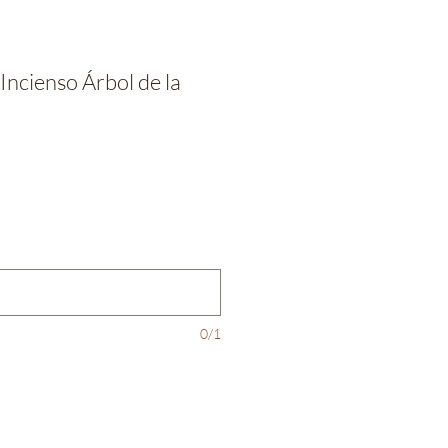
ncienso Árbol de la
io
0/1