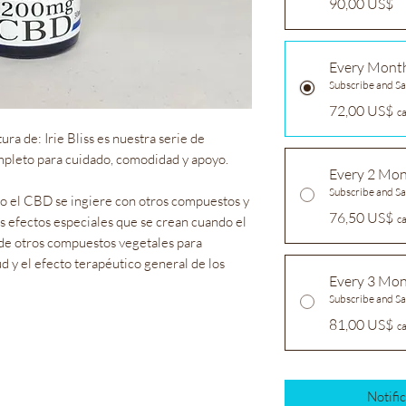
90,00 US$
Every Mont
Subscribe and S
72,00 US$
c
ra de: Irie Bliss es nuestra serie de
pleto para cuidado, comodidad y apoyo.
Every 2 Mo
Subscribe and S
do el CBD se ingiere con otros compuestos y
76,50 US$
c
s efectos especiales que se crean cuando el
de otros compuestos vegetales para
ud y el efecto terapéutico general de los
Every 3 Mo
Subscribe and S
81,00 US$
c
Notific