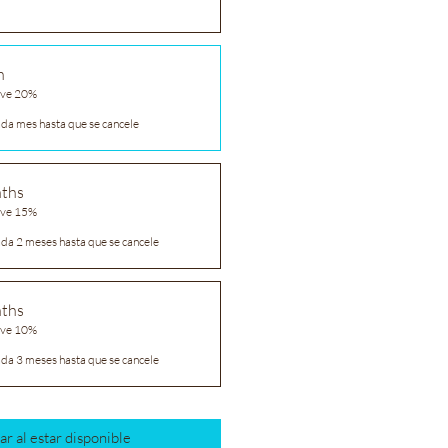
h
ave 20%
ada mes hasta que se cancele
nths
ave 15%
ada 2 meses hasta que se cancele
nths
ave 10%
ada 3 meses hasta que se cancele
ar al estar disponible