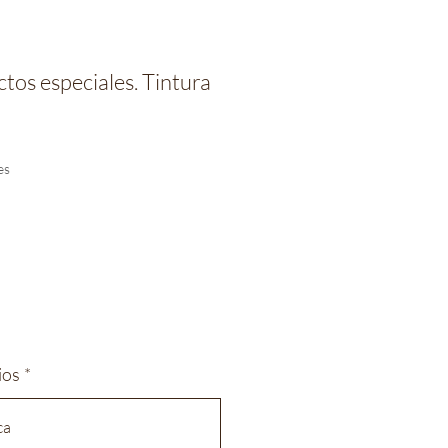
tos especiales. Tintura
io
es
ios
*
ca