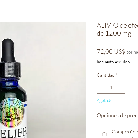
ALIVIO de efec
de 1200 mg.
Prec
72,00 US$
por m
Impuesto excluido
Cantidad
*
Agotado
Opciones de prec
Compra úni