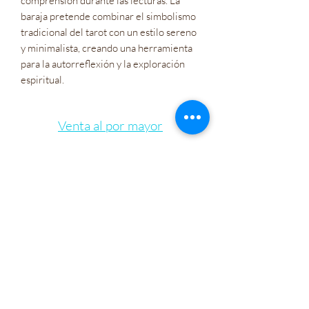
comprensión durante las lecturas. La
baraja pretende combinar el simbolismo
tradicional del tarot con un estilo sereno
y minimalista, creando una herramienta
para la autorreflexión y la exploración
espiritual.
Venta al por mayor
Compañía de Policías
Tarjetas de regalo
Let's Connect
Bienestar Irie Bliss
info@IrieBliss.com
(781) 709-6765