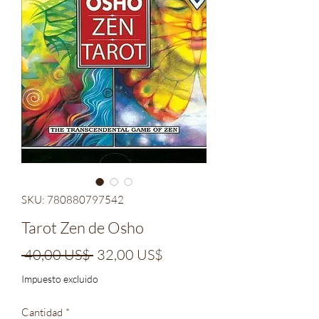
SKU: 780880797542
Tarot Zen de Osho
Precio
Precio
 40,00 US$ 
32,00 US$
de
Impuesto excluido
oferta
Cantidad
*