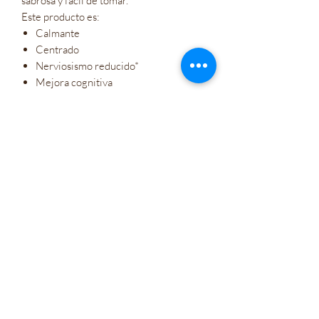
sabrosa y fácil de tomar.
Este producto es:
Calmante
Centrado
Nerviosismo reducido*
Mejora cognitiva
Mejora el estado de ánimo
Fórmula segura a base de alimentos
naturales.
Venta al por mayor
Compañía de Policías
Tarjetas de regalo
Let's Connect
Bienestar Irie Bliss