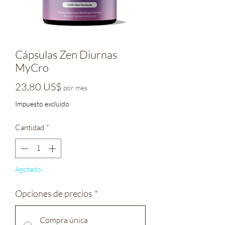
Cápsulas Zen Diurnas
MyCro
Precio
23,80 US$
por mes
Impuesto excluido
Cantidad
*
Agotado
Opciones de precios
*
Compra única