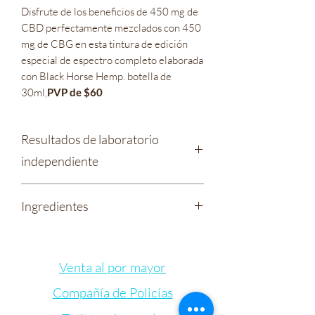
Disfrute de los beneficios de 450 mg de
CBD perfectamente mezclados con 450
mg de CBG en esta tintura de edición
especial de espectro completo elaborada
con Black Horse Hemp. botella de
30ml,
PVP de $60
Resultados de laboratorio
independiente
Cuidado boticario - Tintura Liquid
Ingredientes
Sunshine 450 mg de CBD / 450 mg de
CBG
Aceite de coco fraccionado orgánico
Aceite de cáñamo de espectro
Venta al por mayor
completo
Mezclas patentadas de terpenos
Compañía de Policías
vitamina e