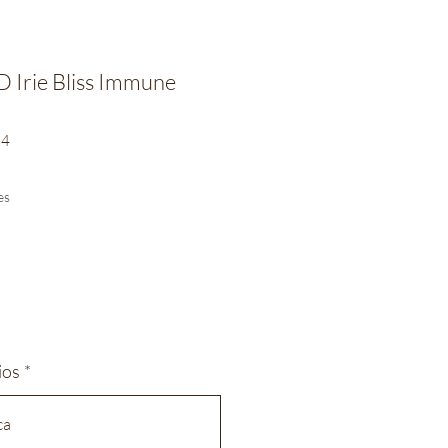
D Irie Bliss Immune
84
io
es
ios
*
ca