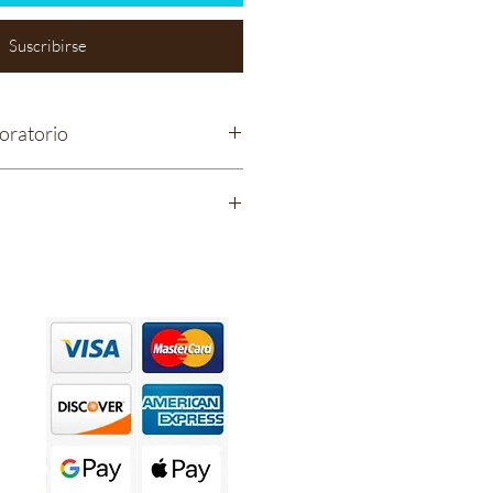
Suscribirse
oratorio
 Bliss Immune Boom 600 mg
o
mo de amplio espectro
IDO ASCÓRBICO)
ALFA TOCOFEROL)
os: (mirceno, linalool, Α,- pineno,
rpinoleno, limoneno)