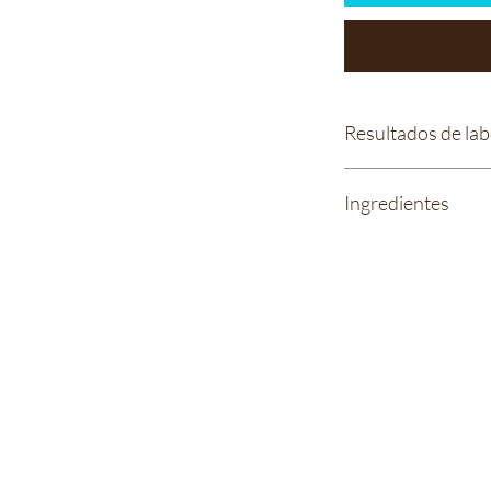
Resultados de lab
Tintura de CBD Irie
Ingredientes
Esencia de pomel
Extracto de cáña
Vitamina C (ÁC
Vitamina E (D-
Bienestar Irie Bliss
fruta del monje
info@IrieBliss.com
Complejo de terpen
(781) 709-6765
Β- cariofileno, te
63 Washington St.
Weymouth, MA, 02188
De lunes a viernes de 11 a. m. a 6 p. m.