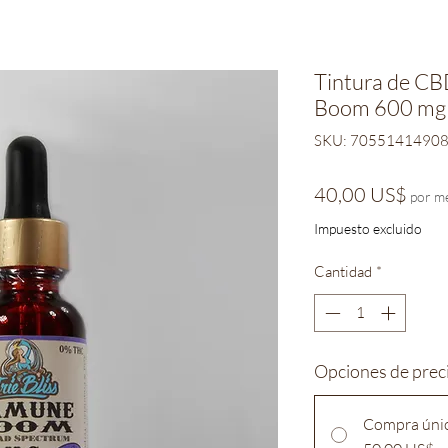
Tintura de CB
Boom 600 mg
SKU: 7055141490
Prec
40,00 US$
por m
Impuesto excluido
Cantidad
*
Opciones de prec
Compra úni