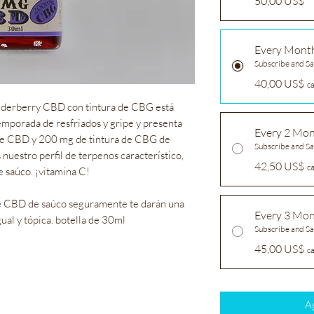
50,00 US$
Every Mont
Subscribe and S
40,00 US$
c
lderberry CBD con tintura de CBG está
mporada de resfriados y gripe y presenta
Every 2 Mo
de CBD y 200 mg de tintura de CBG de
Subscribe and S
nuestro perfil de terpenos característico,
42,50 US$
c
e saúco. ¡vitamina C!
 de CBD de saúco seguramente te darán una
Every 3 Mo
gual y tópica. botella de 30ml
Subscribe and S
45,00 US$
c
Ag