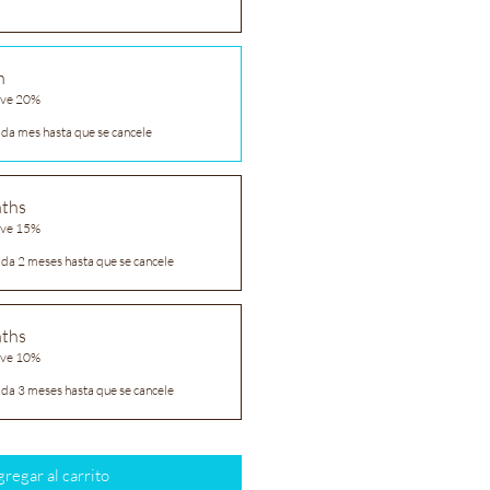
h
ave 20%
ada mes hasta que se cancele
nths
ave 15%
ada 2 meses hasta que se cancele
nths
ave 10%
ada 3 meses hasta que se cancele
regar al carrito