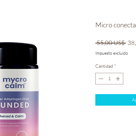
Micro conectad
Pre
 55,00 US$ 
38
Impuesto excluido
Cantidad
*
Ag