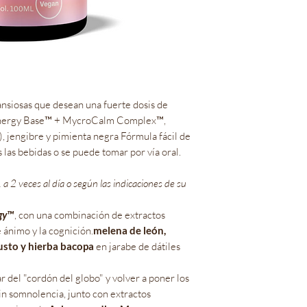
nsiosas que desean una fuerte dosis de
osynergy Base™ + MycroCalm Complex™,
jengibre y pimienta negra Fórmula fácil de
las bebidas o se puede tomar por vía oral.
 a 2 veces al día o según las indicaciones de su
gy™
, con una combinación de extractos
 ánimo y la cognición.
melena de león,
justo y hierba bacopa
en jarabe de dátiles
ar del "cordón del globo" y volver a poner los
 sin somnolencia, junto con extractos