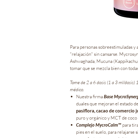
Para personas sobreestimuladas y a
"relajación" sin cansarse. Mycr
Ashwaghada, Mucuna (Kappikachu), 
tomar que se mezcla bien con todas 
Tome de 2 a 6 dosis (1 a 3 ml/dosis) 1
médico.
Nuestra firma
Base MycroSyner
duales que mejoran el estado de
pasiflora, cacao de comercio 
puro y orgánico y MCT de coco
Complejo MycroCalm™
para tir
pies en el suelo, para relajarse