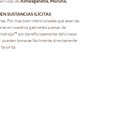
nervioso de
Ashwagandha, Mucuna,
EN SUSTANCIAS ILÍCITAS
omas. Por más bien intencionadas que sean las
arse en nuestros gabinetes a pesar de
rodrops™ son beneficiosamente deliciosos,
r, pueden tomarse fácilmente directamente
 favorita.
Bienestar Irie Bliss
info@IrieBliss.com
(781) 709-6765
63 Washington St.
Weymouth, MA, 02188
De lunes a viernes de 11 a. m. a 6 p. m.
Sábado 12:00 - 15:00