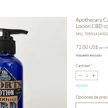
Apothecary C
Loción CBD co
SKU: 7055141490
Prec
72,00 US$
por m
Impuesto excluido
Cantidad
*
Agotado
Opciones de prec