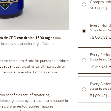
Compra úni
90,00 US$
Every Mont
Subscribe and S
72,00 US$
va de CBD con árnica 1500 mg
es una
c
 la piel y aliviar dolores y músculos
Every 2 Mo
Subscribe and S
tro completo. Frote los puntos doloridos y
ués de la actividad física. Útil para calmar
76,50 US$
c
iculaciones. músculos. Precioso aroma
Every 3 Mo
Subscribe and S
con beneficios antiinflamatorios,
81,00 US$
c
sépticos y puede ayudar a calmar y reducir la
ales: tratamientos faciales, masajes