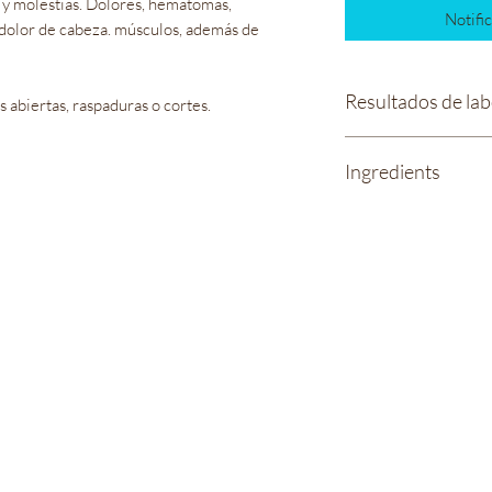
 y molestias. Dolores, hematomas,
Notific
y dolor de cabeza. músculos, además de
Resultados de lab
 abiertas, raspaduras o cortes.
Loción deportiva 20
Ingredients
Water,
Sunflower Seed Oi
Camphor Oil,
Arnica Oil,
Bienestar Irie Bliss
Wintergreen Oil,
info@IrieBliss.com
Sweetgrass Oil,
(781) 709-6765
Peppermint Oil,
Lemongrass Oil,
63 Washington St.
Massachusetts H
Weymouth, MA, 02188
Polysorbate 20,
De lunes a viernes de 11 a. m. a 6 p. m.
Cetearyl Alcohol,
Sábado 12:00 - 15:00
Glyceryl Stearate,