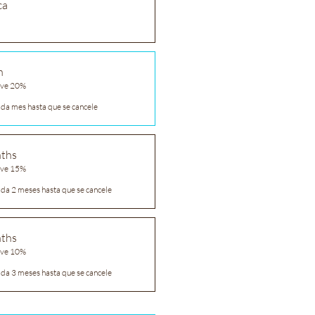
ca
h
ave 20%
ada mes hasta que se cancele
nths
ave 15%
ada 2 meses hasta que se cancele
nths
ave 10%
ada 3 meses hasta que se cancele