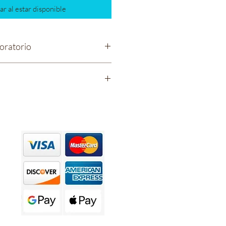
ar al estar disponible
oratorio
23
l,
emp Derived CBD,