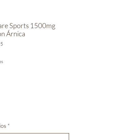
are Sports 1500mg
n Árnica
15
io
es
ios
*