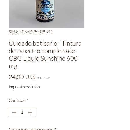
SKU: 7265975408341
Cuidado boticario - Tintura
de espectro completo de
CBG Liquid Sunshine 600
mg
Precio
24,00 US$
por mes
Impuesto excluido
Cantidad
*
Opciones de precios
*