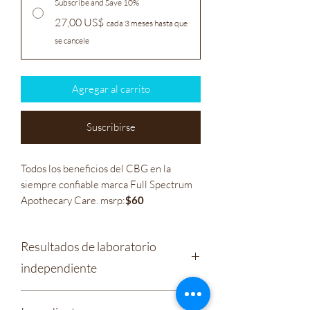
Subscribe and Save 10%
27,00 US$
cada 3 meses hasta que
se cancele
Agregar al carrito
Suscribirse
Todos los beneficios del CBG en la
siempre confiable marca Full Spectrum
Apothecary Care. msrp:
$60
Resultados de laboratorio
independiente
Cuidado de boticario: Liquid Sunshine